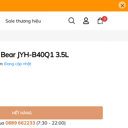
×
0
Sale thương hiệu
 Bear JYH-B40Q1 3.5L
m:
Đang cập nhật
HẾT HÀNG
mua
0889 662233
(7:30 - 22:00)