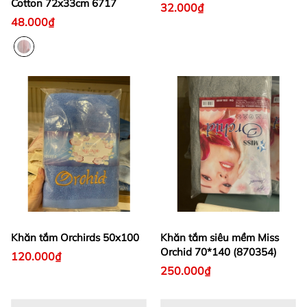
Cotton 72x33cm 6717
32.000₫
48.000₫
Khăn tắm Orchirds 50x100
Khăn tắm siêu mềm Miss
Orchid 70*140 (870354)
120.000₫
250.000₫