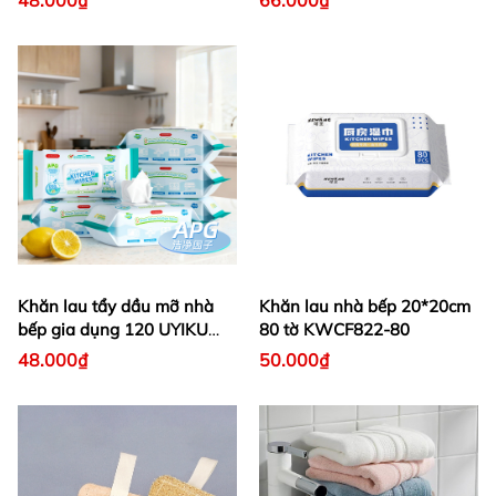
48.000₫
66.000₫
Khăn lau tẩy dầu mỡ nhà
Khăn lau nhà bếp 20*20cm
bếp gia dụng 120 UYIKU
80 tờ KWCF822-80
MA-752006
48.000₫
50.000₫