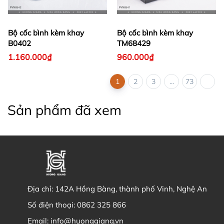
Bộ cốc bình kèm khay
Bộ cốc bình kèm khay
B0402
TM68429
1.160.000₫
960.000₫
1
2
3
...
73
Sản phẩm đã xem
Địa chỉ:
142A Hồng Bàng, thành phố Vinh, Nghệ An
Số điện thoại:
0862 325 866
Email:
info@huonggiang.vn