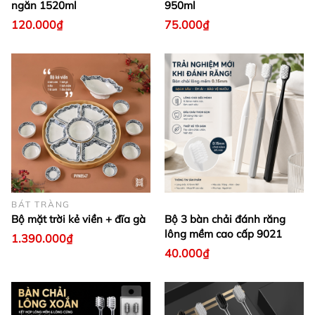
ngăn 1520ml
950ml
120.000₫
75.000₫
BÁT TRÀNG
Bộ mặt trời kẻ viền + đĩa gà
Bộ 3 bàn chải đánh răng
lông mềm cao cấp 9021
1.390.000₫
40.000₫