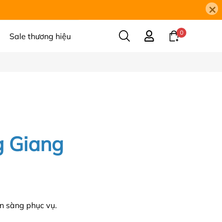
×
0
Sale thương hiệu
g Giang
ẵn sàng phục vụ.