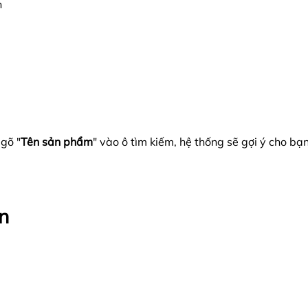
n
gõ "
Tên sản phẩm
" vào ô tìm kiếm, hệ thống sẽ gợi ý cho 
n