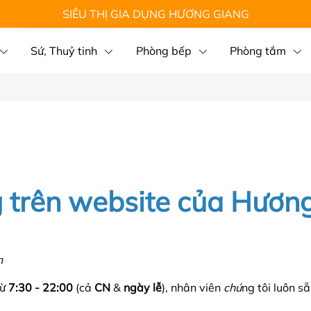
SIÊU THỊ GIA DỤNG HƯƠNG GIANG
Sứ, Thuỷ tinh
Phòng bếp
Phòng tắm
 trên website của Hươn
n
từ
7:30 - 22:00
(cả
CN
&
ngày lễ
), nhân viên
chú
ng tôi luôn s