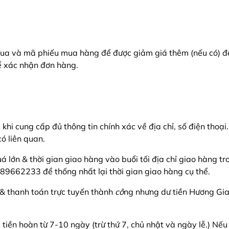
mua và mã phiếu mua hàng để được giảm giá thêm (nếu có) để
ể xác nhận đơn hàng.
i cung cấp đủ thông tin chính xác về địa chỉ, số điện thoại
ó liên quan.
uá lớn & thời gian giao hàng vào buổi tối địa chỉ giao hàng 
889662233 để thống nhất lại thời gian giao hàng cụ thể.
& thanh toán trực tuyến thành
cô
ng nhưng dư tiền Hương Gia
tiền hoàn từ 7-10 ngày (trừ thứ 7, chủ nhật và ngày lễ.) Nếu