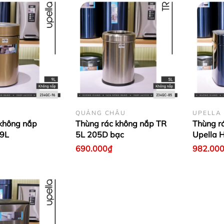
QUẢNG CHÂU
UPELLA
không nắp
Thùng rác không nắp TR
Thùng r
-9L
5L 205D bạc
Upella 
690.000₫
982.00