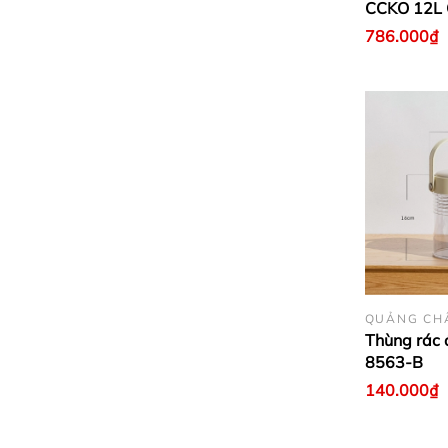
CCKO 12L
786.000₫
QUẢNG CH
Thùng rác 
8563-B
140.000₫