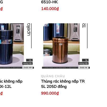
0G
6510-HK
0₫
140.000₫
QUẢNG CHÂU
ác không nắp
Thùng rác không nắp TR
HX-12L
5L 205D đồng
0₫
990.000₫