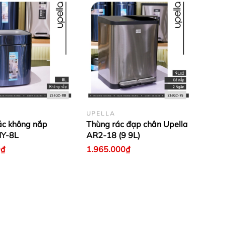
UPELLA
ác không nắp
Thùng rác đạp chân Upella
HY-8L
AR2-18 (9 9L)
0₫
1.965.000₫