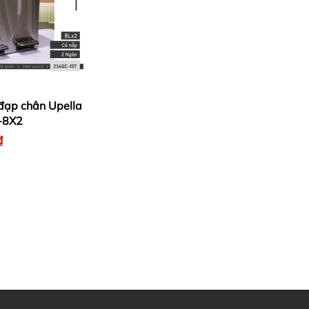
đạp chân Upella
-8X2
₫