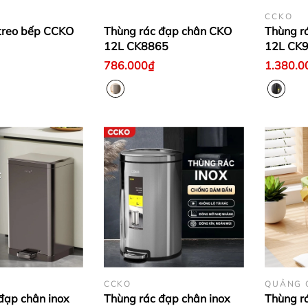
CCKO
treo bếp CCKO
Thùng rác đạp chân CKO
Thùng r
12L CK8865
12L CK
786.000₫
1.380.0
CCKO
QUẢNG 
đạp chân inox
Thùng rác đạp chân inox
Thùng r