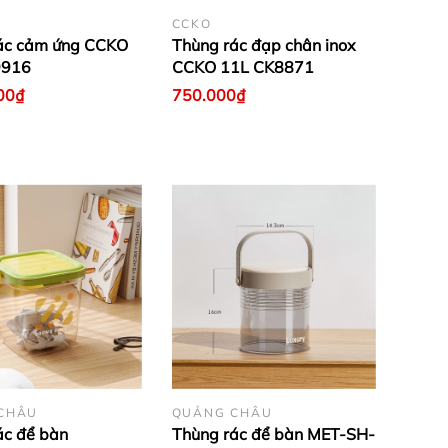
CCKO
ác cảm ứng CCKO
Thùng rác đạp chân inox
9916
CCKO 11L CK8871
00₫
750.000₫
CHÂU
QUẢNG CHÂU
ác để bàn
Thùng rác để bàn MET-SH-