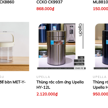
 CK8860
CCKO CK9937
ML881
868.000₫
150.00
ÂU
UPELLA
UPELLA
để bàn MET-Y-
Thùng rác cảm ứng Upella
Thùng r
HY-12L
Upella 
2.120.000₫
950.00