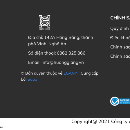
CHÍNH 
Quy định
Địa chỉ:
142A Hồng Bàng, thành
Điều kho
phố Vinh, Nghệ An
Chính sá
Số điện thoại:
0862 325 866
Chính sá
Email:
info@huonggiang.vn
© Bản quyền thuộc về
EGANY
| Cung cấp
bởi
Sapo
Copyright@ 2021 Công ty
"
"