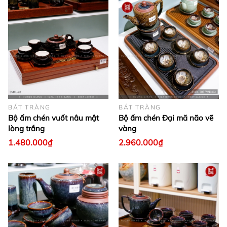
BÁT TRÀNG
BÁT TRÀNG
Bộ ấm chén vuốt nâu mật
Bộ ấm chén Đại mã não vẽ
lòng trắng
vàng
1.480.000₫
2.960.000₫