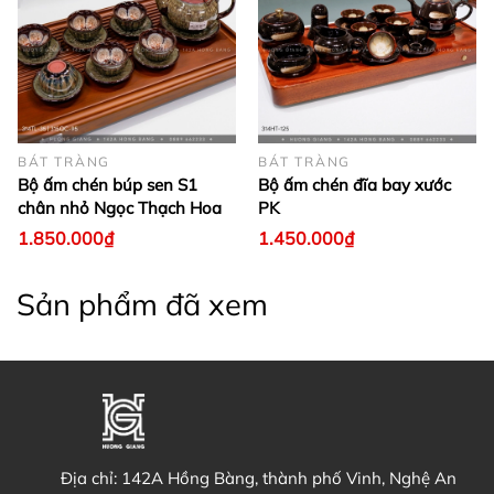
BÁT TRÀNG
BÁT TRÀNG
Bộ ấm chén búp sen S1
Bộ ấm chén đĩa bay xước
chân nhỏ Ngọc Thạch Hoa
PK
1.850.000₫
1.450.000₫
Sản phẩm đã xem
Địa chỉ:
142A Hồng Bàng, thành phố Vinh, Nghệ An