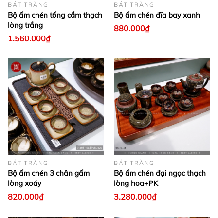
BÁT TRÀNG
BÁT TRÀNG
Bộ ấm chén tống cẩm thạch
Bộ ấm chén đĩa bay xanh
lòng trắng
880.000₫
1.560.000₫
BÁT TRÀNG
BÁT TRÀNG
Bộ ấm chén 3 chân gấm
Bộ ấm chén đại ngọc thạch
lòng xoáy
lòng hoa+PK
820.000₫
3.280.000₫