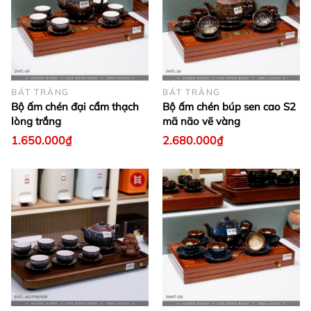
BÁT TRÀNG
BÁT TRÀNG
Bộ ấm chén đại cẩm thạch
Bộ ấm chén búp sen cao S2
lòng trắng
mã não vẽ vàng
1.650.000₫
2.680.000₫