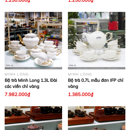
1.250.000₫
1.250.000₫
MINH LONG
MINH LONG
Bộ trà Minh Long 1.3L Đài
Bộ trà 0.7L mẫu đơn IFP chỉ
các viền chỉ vàng
vàng
7.982.000₫
1.385.000₫