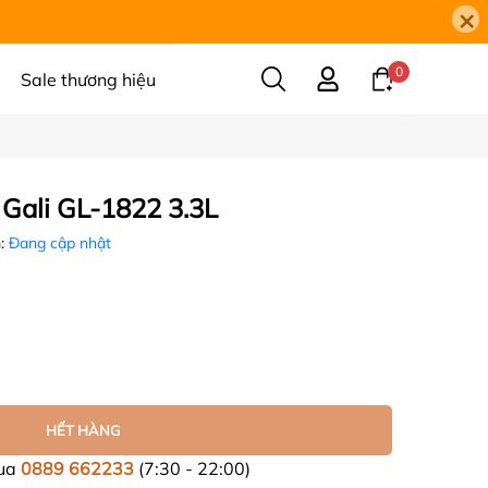
×
0
Sale thương hiệu
 Gali GL-1822 3.3L
m:
Đang cập nhật
HẾT HÀNG
mua
0889 662233
(7:30 - 22:00)