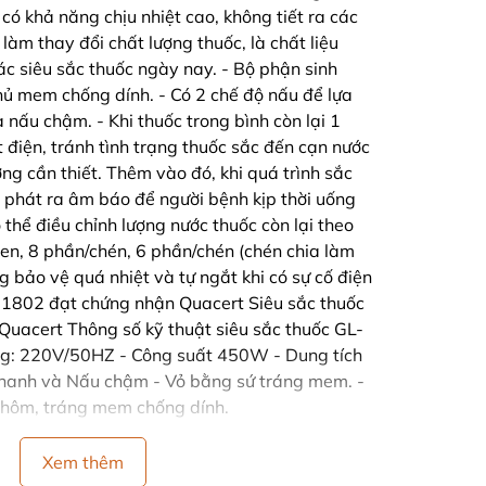
có khả năng chịu nhiệt cao, không tiết ra các
làm thay đổi chất lượng thuốc, là chất liệu
c siêu sắc thuốc ngày nay. - Bộ phận sinh
hủ mem chống dính. - Có 2 chế độ nấu để lựa
 nấu chậm. - Khi thuốc trong bình còn lại 1
 điện, tránh tình trạng thuốc sắc đến cạn nước
ng cần thiết. Thêm vào đó, khi quá trình sắc
ẽ phát ra âm báo để người bệnh kịp thời uống
 thể điều chỉnh lượng nước thuốc còn lại theo
chen, 8 phần/chén, 6 phần/chén (chén chia làm
g bảo vệ quá nhiệt và tự ngắt khi có sự cố điện
L-1802 đạt chứng nhận Quacert Siêu sắc thuốc
uacert Thông số kỹ thuật siêu sắc thuốc GL-
ng: 220V/50HZ - Công suất 450W - Dung tích
nhanh và Nấu chậm - Vỏ bằng sứ tráng mem. -
nhôm, tráng mem chống dính.
Xem thêm