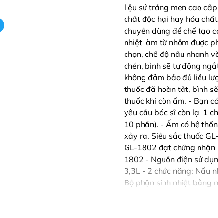
liệu sứ tráng men cao cấp 
chất độc hại hay hóa chất 
chuyên dùng để chế tạo cá
nhiệt làm từ nhôm được p
chọn, chế độ nấu nhanh và
chén, bình sẽ tự động ngắt
không đảm bảo đủ liều lượ
thuốc đã hoàn tất, bình s
thuốc khi còn ấm. - Bạn có
yêu cầu bác sĩ còn lại 1 
10 phần). - Ấm có hệ thốn
xảy ra. Siêu sắc thuốc G
GL-1802 đạt chứng nhận Q
1802 - Nguồn điện sử dụ
3,3L - 2 chức năng: Nấu 
Bộ phận sinh nhiệt bằng 