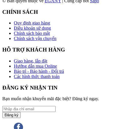
© Bản quyền thuộc về
EGANY
| Cung cấp bởi
Sapo
CHÍNH SÁCH
Quy định giao hàng
Điều khoản sử dụng
Chính sách bảo mật
Chính sách vận chuyển
HỖ TRỢ KHÁCH HÀNG
Giao hàng, lắp đặt
Hướng dẫn mua Online
Bảo trì - Bảo hành - Đổi trả
Các hình thức thanh toán
ĐĂNG KÝ NHẬN TIN
Bạn muốn nhận khuyến mãi đặc biệt? Đăng ký ngay.
Đăng ký