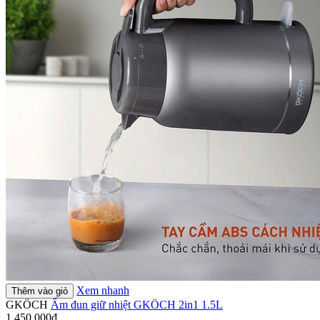
Xem nhanh
Thêm vào giỏ
GKÖCH
Ấm đun giữ nhiệt GKÖCH 2in1 1.5L
1.450.000₫