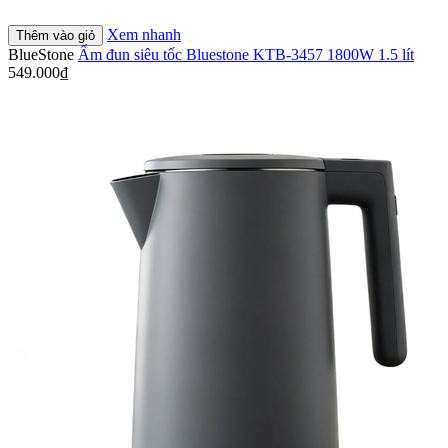
Xem nhanh
Thêm vào giỏ
BlueStone
Ấm đun siêu tốc Bluestone KTB-3457 1800W 1.5 lít
549.000₫