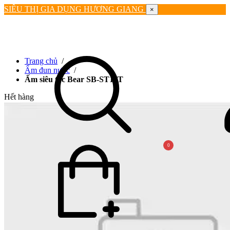
SIÊU THỊ GIA DỤNG HƯƠNG GIANG
×
Trang chủ
/
Ấm đun nước
/
Ấm siêu tốc Bear SB-ST17T
Hết hàng
0