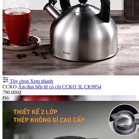
Tùy chọn
Xem nhanh
CCKO
Ấm đun bếp từ có còi CCKO 3L CK9954
790.000₫
Đỏ