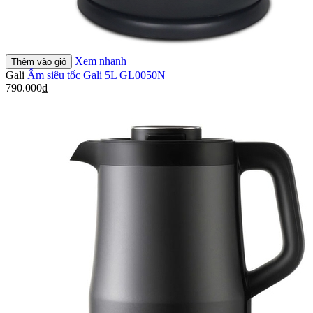
Xem nhanh
Thêm vào giỏ
Gali
Ấm siêu tốc Gali 5L GL0050N
790.000₫