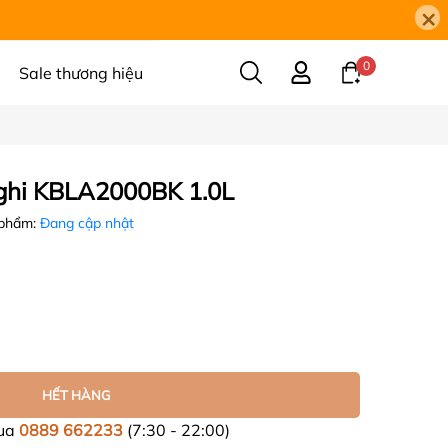
×
0
Sale thương hiệu
nghi KBLA2000BK 1.0L
 phẩm:
Đang cập nhật
HẾT HÀNG
mua
0889 662233
(7:30 - 22:00)