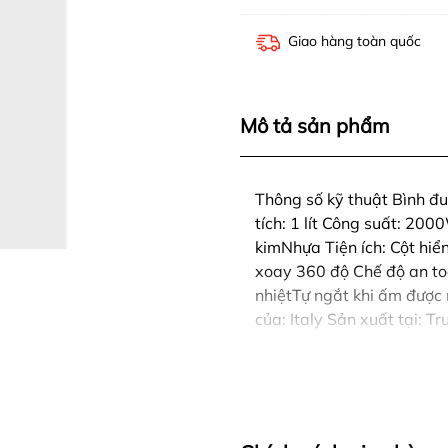
Giao hàng toàn quốc
Mô tả sản phẩm
Thông số kỹ thuật Bình đ
tích: 1 lít Công suất: 200
kimNhựa Tiện ích: Cột hi
xoay 360 độ Chế độ an toà
nhiệtTự ngắt khi ấm được 
của: Italy Sản xuất tại: 