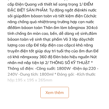
cấp Điện Quang với thiết kế sang trọng 1/ ĐIỂM
ĐẶC BIỆT SẢN PHẨM: Tự động ngắt điệnkhi nước
sôi giúpđảm bảoan toàn và tiết kiệm điện Cóchức
năng chống quá nhiệttrong trường hợp cạn nước
đểđảm bảoan toàn Thân ấm làm bằnginox 304có
tính chống ăn mòn cao, bền, dễ dàng vệ sinh,đảm
bảoan toàn vệ sinh thực phẩm Vỏ 3 lớp dàychất
lượng cao cấp Đế tiếp điện cao cấpcó khả năng
truyền điện tốt giúp duy trì tuổi thọ của ấm đun Đế
có khả năngxoay 360 độ Đèn báo hiệu nguồn Nút
nhấn mở nắp tiện lợi 2/ THÔNG SỐ KỸ THUẬT *
Thông số điện: -Công suất: 1800W -Điện áp:220 -
240V -Dung tích: 1800ml * Đóng gói: -Kích thước
hộp:195 x 195 x 265mm
Xem thêm