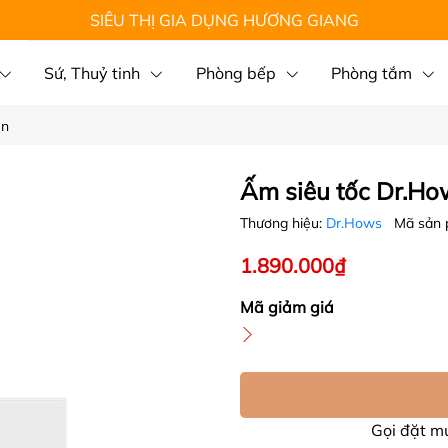
SIÊU THỊ GIA DỤNG HƯƠNG GIANG
Sứ, Thuỷ tinh
Phòng bếp
Phòng tắm
en
Ấm siêu tốc Dr.H
Thương hiệu:
Dr.Hows
Mã sản
1.890.000₫
Mã giảm giá
Gọi đặt 