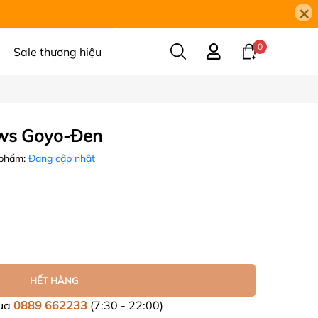
×
0
Sale thương hiệu
ows Goyo-Đen
 phẩm:
Đang cập nhật
HẾT HÀNG
mua
0889 662233
(7:30 - 22:00)