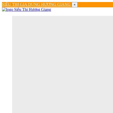
SIÊU THỊ GIA DỤNG HƯƠNG GIANG
×