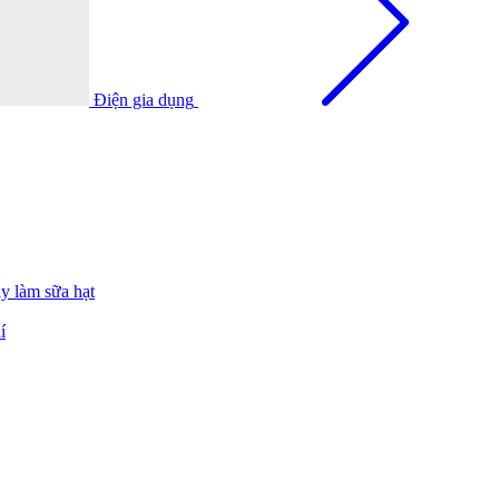
Điện gia dụng
y làm sữa hạt
í