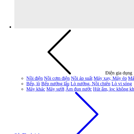
Điện gia dụng
Nồi điện
Nồi cơm điện
Nồi áp suất
Máy xay, Máy ép
Má
Bếp, lò
Bếp nướng lẩu
Lò nướng, Nồi chiên
Lò vi sóng
Máy khác
Máy sưởi
Ấm đun nước
Hút ẩm, lọc không kh