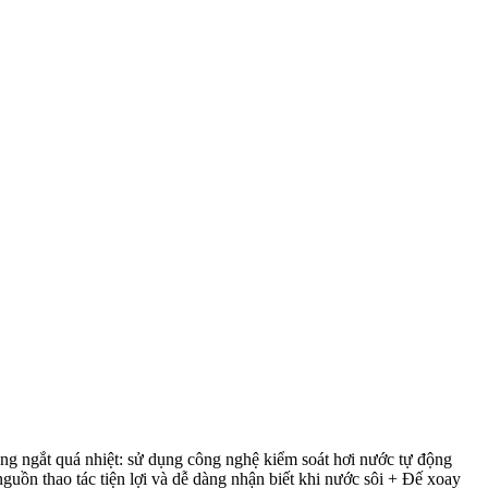
ng ngắt quá nhiệt: sử dụng công nghệ kiểm soát hơi nước tự động
guồn thao tác tiện lợi và dễ dàng nhận biết khi nước sôi + Đế xoay