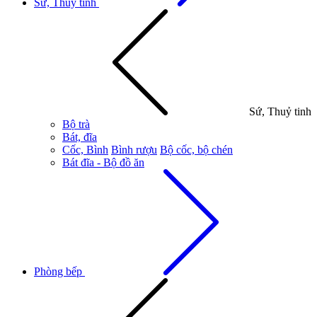
Sứ, Thuỷ tinh
Sứ, Thuỷ tinh
Bộ trà
Bát, đĩa
Cốc, Bình
Bình rượu
Bộ cốc, bộ chén
Bát đĩa - Bộ đồ ăn
Phòng bếp