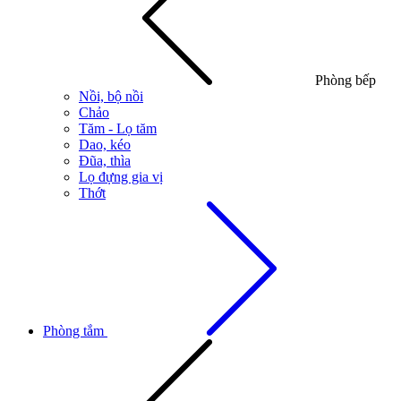
Phòng bếp
Nồi, bộ nồi
Chảo
Tăm - Lọ tăm
Dao, kéo
Đũa, thìa
Lọ đựng gia vị
Thớt
Phòng tắm