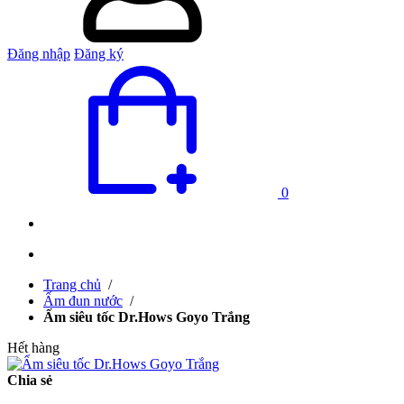
Đăng nhập
Đăng ký
0
Trang chủ
/
Ấm đun nước
/
Ấm siêu tốc Dr.Hows Goyo Trắng
Hết hàng
Chia sẻ