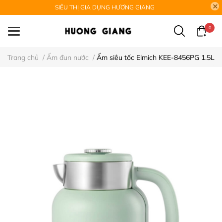
SIÊU THỊ GIA DỤNG HƯƠNG GIANG
0
Trang chủ
/
Ấm đun nước
/
Ấm siêu tốc Elmich KEE-8456PG 1.5L