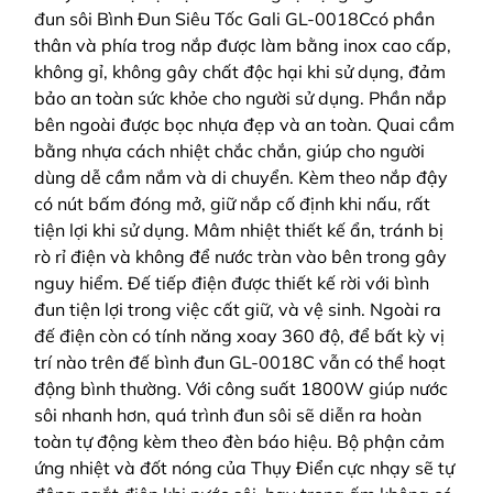
đun sôi Bình Đun Siêu Tốc Gali GL-0018Ccó phần
thân và phía trog nắp được làm bằng inox cao cấp,
không gỉ, không gây chất độc hại khi sử dụng, đảm
bảo an toàn sức khỏe cho người sử dụng. Phần nắp
bên ngoài được bọc nhựa đẹp và an toàn. Quai cầm
bằng nhựa cách nhiệt chắc chắn, giúp cho người
dùng dễ cầm nắm và di chuyển. Kèm theo nắp đậy
có nút bấm đóng mở, giữ nắp cố định khi nấu, rất
tiện lợi khi sử dụng. Mâm nhiệt thiết kế ẩn, tránh bị
rò rỉ điện và không để nước tràn vào bên trong gây
nguy hiểm. Đế tiếp điện được thiết kế rời với bình
đun tiện lợi trong việc cất giữ, và vệ sinh. Ngoài ra
đế điện còn có tính năng xoay 360 độ, để bất kỳ vị
trí nào trên đế bình đun GL-0018C vẫn có thể hoạt
động bình thường. Với công suất 1800W giúp nước
sôi nhanh hơn, quá trình đun sôi sẽ diễn ra hoàn
toàn tự động kèm theo đèn báo hiệu. Bộ phận cảm
ứng nhiệt và đốt nóng của Thụy Điển cực nhạy sẽ tự