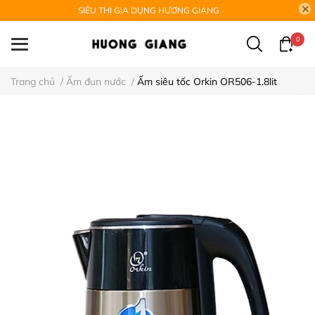
SIÊU THỊ GIA DỤNG HƯƠNG GIANG
0
Trang chủ
/
Ấm đun nước
/
Ấm siêu tốc Orkin OR506-1.8lit