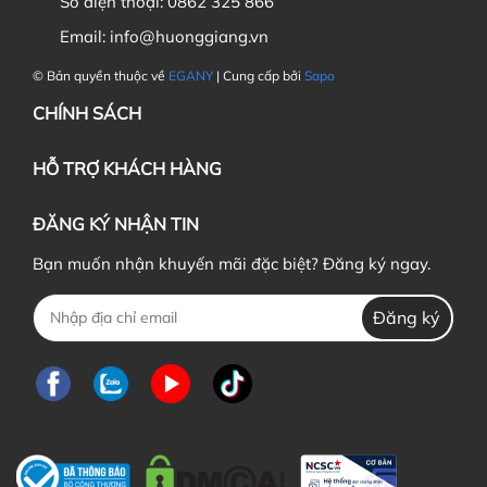
Số điện thoại:
0862 325 866
Email:
info@huonggiang.vn
© Bản quyền thuộc về
EGANY
| Cung cấp bởi
Sapo
CHÍNH SÁCH
HỖ TRỢ KHÁCH HÀNG
ĐĂNG KÝ NHẬN TIN
Bạn muốn nhận khuyến mãi đặc biệt? Đăng ký ngay.
Đăng ký