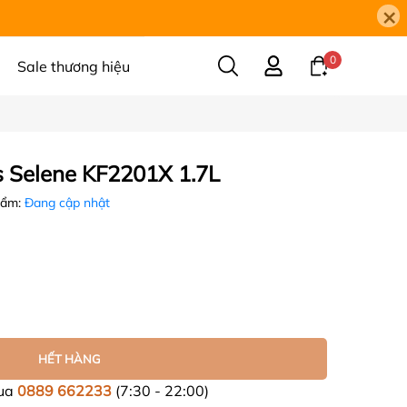
×
0
Sale thương hiệu
s Selene KF2201X 1.7L
hẩm:
Đang cập nhật
HẾT HÀNG
mua
0889 662233
(7:30 - 22:00)