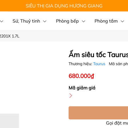
SIÊU THỊ GIA DỤNG HƯƠNG GIANG
Sứ, Thuỷ tinh
Phòng bếp
Phòng tắm
2201X 1.7L
Ấm siêu tốc Tauru
Thương hiệu:
Taurus
Mã sản p
680.000₫
Mã giảm giá
Gọi đặt 