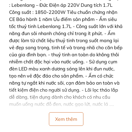
: Lebenlang – Đức Điện áp 220V Dung tích 1.7L
Công suất : 1850-2200W Tiêu chuẩn chứng nhận
CE Bảo hành 1 năm Ưu điếm sản phẩm - Ấm siêu
tốc thuỷ tinh Lebenlang 1.7L - Công suất lớn với khả
năng đun sôi nhanh chóng chỉ trong ít phút. - Ấm
được làm từ chất liệu thuỷ tinh trong suốt mang lại
vẻ đẹp sang trọng, tinh tế và trang nhã cho căn bếp
của gia đình bạn. - thuỷ tinh an toàn do không thôi
nhiễm chất độc hại vào nước uống. - Sử dụng cụm
đèn LED màu xanh dương sáng lên khi đun nước,
tạo nên vẻ độc đáo cho sản phẩm. - Ấm có chức
năng tự ngắt khi nước sôi, cạn đảm bảo an toàn và
tiết kiệm điện cho người sử dụng. - Lõi lọc tháo lắp
dễ dàng, tiện dụng dành cho khách có nhu cầu
muốn uống nước đỗ đen, nước gạo lứt, nước lá ....
Xem thêm