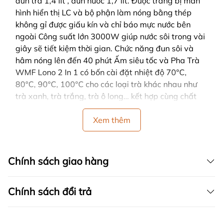
đun trà 1,4 lít , đun nước 1,7 lít. Được trang bị màn
hình hiển thị LC và bộ phận làm nóng bằng thép
không gỉ được giấu kín và chỉ báo mực nước bên
ngoài Công suất lớn 3000W giúp nước sôi trong vài
giây sẽ tiết kiệm thời gian. Chức năng đun sôi và
hâm nóng lên đến 40 phút Ấm siêu tốc và Pha Trà
WMF Lono 2 In 1 có bốn cài đặt nhiệt độ 70°C,
80°C, 90°C, 100°C cho các loại trà khác nhau như
trà xanh, trà trắng, trà ô long… kết hợp cùng chất
liệu thân ấm bằng thuỷ tinh đảm bảo tận dụng được
tối đa mùi thơm của lá trà. Chương trình có thể điều
Xem thêm
chỉnh riêng cho nhiệt độ ủ 60-100 ° C. Lưu Ý Khi Sử
Dụng Thường xuyên vệ sinh vỏ ấm và màng lọc cặn
vôi để đảm bảo tính thẩm mỹ, độ an toàn và tốt cho
Chính sách giao hàng
sức khỏe của người sử dụng. Bảo quản ấm ở nhiệt
độ bình thường, độ ẩm thấp tránh các nơi có nhiệt
Chính sách đổi trả
độ cao và độ ẩm lớn vì dễ gây hỏng hóc và gây mất
an toàn khi sử dụng.