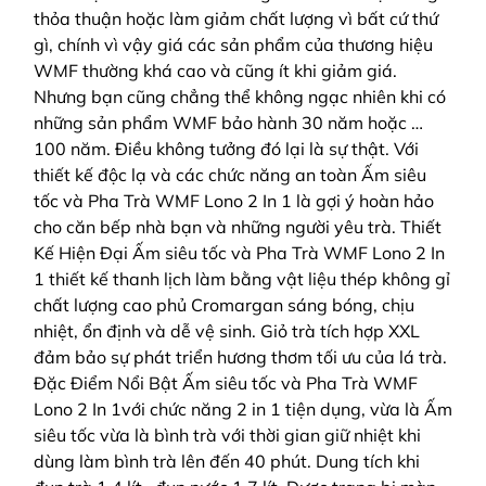
thỏa thuận hoặc làm giảm chất lượng vì bất cứ thứ
gì, chính vì vậy giá các sản phẩm của thương hiệu
WMF thường khá cao và cũng ít khi giảm giá.
Nhưng bạn cũng chẳng thể không ngạc nhiên khi có
những sản phẩm WMF bảo hành 30 năm hoặc …
100 năm. Điều không tưởng đó lại là sự thật. Với
thiết kế độc lạ và các chức năng an toàn Ấm siêu
tốc và Pha Trà WMF Lono 2 In 1 là gợi ý hoàn hảo
cho căn bếp nhà bạn và những người yêu trà. Thiết
Kế Hiện Đại Ấm siêu tốc và Pha Trà WMF Lono 2 In
1 thiết kế thanh lịch làm bằng vật liệu thép không gỉ
chất lượng cao phủ Cromargan sáng bóng, chịu
nhiệt, ổn định và dễ vệ sinh. Giỏ trà tích hợp XXL
đảm bảo sự phát triển hương thơm tối ưu của lá trà.
Đặc Điểm Nổi Bật Ấm siêu tốc và Pha Trà WMF
Lono 2 In 1với chức năng 2 in 1 tiện dụng, vừa là Ấm
siêu tốc vừa là bình trà với thời gian giữ nhiệt khi
dùng làm bình trà lên đến 40 phút. Dung tích khi