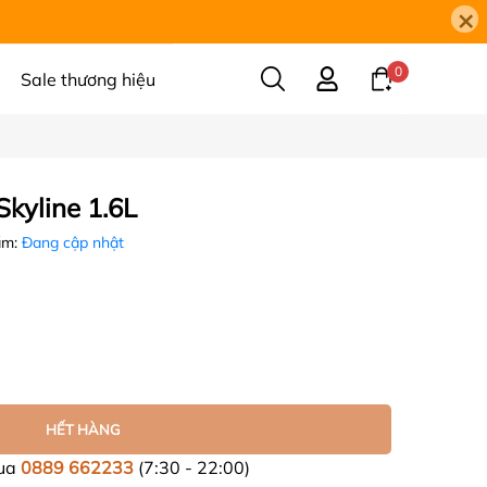
×
0
Sale thương hiệu
kyline 1.6L
ẩm:
Đang cập nhật
HẾT HÀNG
mua
0889 662233
(7:30 - 22:00)