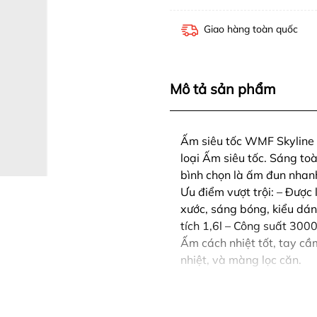
Giao hàng toàn quốc
Mô tả sản phẩm
Ấm siêu tốc WMF Skyline 
loại Ấm siêu tốc. Sáng toà
bình chọn là ấm đun nhanh
Ưu điểm vượt trội: – Được
xước, sáng bóng, kiểu dá
tích 1,6l – Công suất 300
Ấm cách nhiệt tốt, tay cầ
nhiệt, và màng lọc căn.