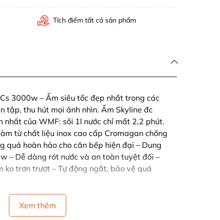
Tích điểm tất cả sản phẩm
Cs 3000w – Ấm siêu tốc đẹp nhất trong các
n tập, thu hút mọi ảnh nhìn. Ấm Skyline đc
 nhất của WMF: sôi 1l nước chỉ mất 2,2 phút.
 làm từ chất liệu inox cao cấp Cromagan chống
ng quá hoàn hảo cho căn bếp hiện đại – Dung
0w – Dễ dàng rót nước và an toàn tuyệt đối –
m ko trơn trượt – Tự động ngắt, bảo vệ quá
Xem thêm