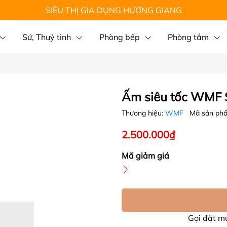
SIÊU THỊ GIA DỤNG HƯƠNG GIANG
Sứ, Thuỷ tinh
Phòng bếp
Phòng tắm
Ấm siêu tốc WMF S
Thương hiệu:
WMF
Mã sản ph
2.500.000₫
Mã giảm giá
Gọi đặt 