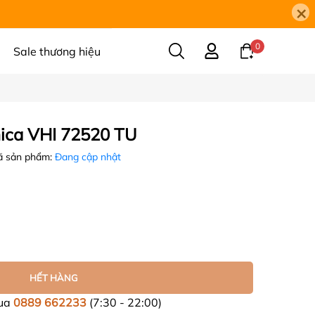
×
0
Sale thương hiệu
mica VHI 72520 TU
 sản phẩm:
Đang cập nhật
HẾT HÀNG
mua
0889 662233
(7:30 - 22:00)