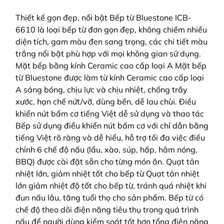
Thiết kế gọn đẹp, nổi bật Bếp từ Bluestone ICB-
6610 là loại bếp từ đơn gọn đẹp, không chiếm nhiều
diện tích, gam màu đen sang trọng, các chi tiết màu
trắng nổi bật phù hợp với mọi không gian sử dụng.
Mặt bếp bằng kính Ceramic cao cấp loại A Mặt bếp
từ Bluestone được làm từ kính Ceramic cao cấp loại
A sáng bóng, chịu lực và chịu nhiệt, chống trầy
xước, hạn chế nứt/vỡ, dùng bền, dễ lau chùi. Điều
khiển nút bấm cơ tiếng Việt dễ sử dụng và thao tác
Bếp sử dụng điều khiển nút bấm cơ với chỉ dẫn bằng
tiếng Việt rõ ràng và dễ hiểu, hỗ trợ tối đa việc điều
chỉnh 6 chế độ nấu (lẩu, xào, súp, hấp, hâm nóng,
BBQ) được cài đặt sẵn cho từng món ăn. Quạt tản
nhiệt lớn, giảm nhiệt tốt cho bếp từ Quạt tản nhiệt
lớn giảm nhiệt độ tốt cho bếp từ, tránh quá nhiệt khi
đun nấu lâu, tăng tuổi thọ cho sản phẩm. Bếp từ có
chế độ theo dõi điện năng tiêu thụ trong quá trình
nấu để người dùng kiểm soát tốt hơn tổng điện năng