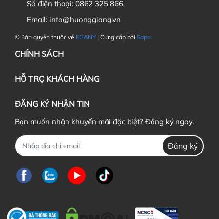
Số điện thoại:
0862 325 866
Email:
info@huonggiang.vn
© Bản quyền thuộc về
EGANY
| Cung cấp bởi
Sapo
CHÍNH SÁCH
HỖ TRỢ KHÁCH HÀNG
ĐĂNG KÝ NHẬN TIN
Bạn muốn nhận khuyến mãi đặc biệt? Đăng ký ngay.
Đăng ký