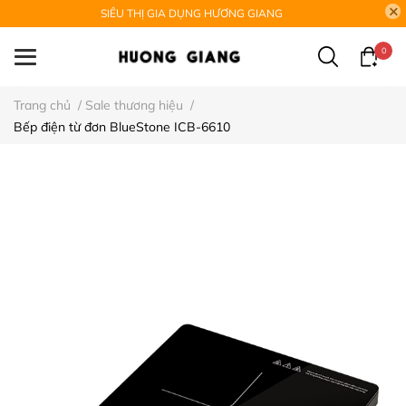
SIÊU THỊ GIA DỤNG HƯƠNG GIANG
0
Trang chủ
/
Sale thương hiệu
/
Bếp điện từ đơn BlueStone ICB-6610