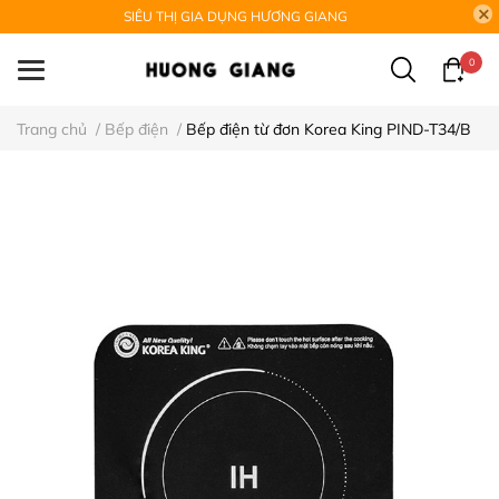
SIÊU THỊ GIA DỤNG HƯƠNG GIANG
0
Trang chủ
/
Bếp điện
/
Bếp điện từ đơn Korea King PIND-T34/B