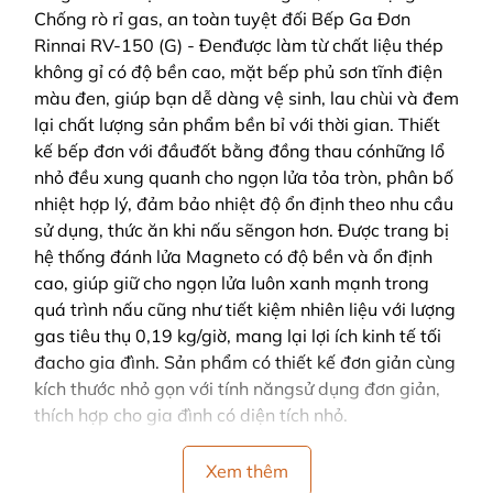
Chống rò rỉ gas, an toàn tuyệt đối Bếp Ga Đơn
Rinnai RV-150 (G) - Đenđược làm từ chất liệu thép
không gỉ có độ bền cao, mặt bếp phủ sơn tĩnh điện
màu đen, giúp bạn dễ dàng vệ sinh, lau chùi và đem
lại chất lượng sản phẩm bền bỉ với thời gian. Thiết
kế bếp đơn với đầuđốt bằng đồng thau cónhững lổ
nhỏ đều xung quanh cho ngọn lửa tỏa tròn, phân bố
nhiệt hợp lý, đảm bảo nhiệt độ ổn định theo nhu cầu
sử dụng, thức ăn khi nấu sẽngon hơn. Được trang bị
hệ thống đánh lửa Magneto có độ bền và ổn định
cao, giúp giữ cho ngọn lửa luôn xanh mạnh trong
quá trình nấu cũng như tiết kiệm nhiên liệu với lượng
gas tiêu thụ 0,19 kg/giờ, mang lại lợi ích kinh tế tối
đacho gia đình. Sản phẩm có thiết kế đơn giản cùng
kích thước nhỏ gọn với tính năngsử dụng đơn giản,
thích hợp cho gia đình có diện tích nhỏ.
Xem thêm