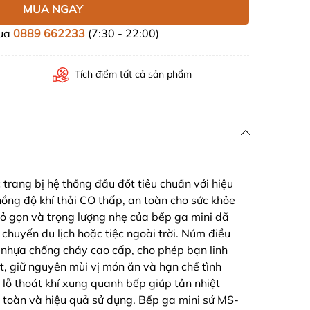
MUA NGAY
mua
0889 662233
(7:30 - 22:00)
Tích điểm tất cả sản phẩm
rang bị hệ thống đầu đốt tiêu chuẩn với hiệu
nồng độ khí thải CO thấp, an toàn cho sức khỏe
hỏ gọn và trọng lượng nhẹ của bếp ga mini dã
 chuyến du lịch hoặc tiệc ngoài trời. Núm điều
 nhựa chống cháy cao cấp, cho phép bạn linh
ệt, giữ nguyên mùi vị món ăn và hạn chế tình
 lỗ thoát khí xung quanh bếp giúp tản nhiệt
toàn và hiệu quả sử dụng. Bếp ga mini sứ MS-