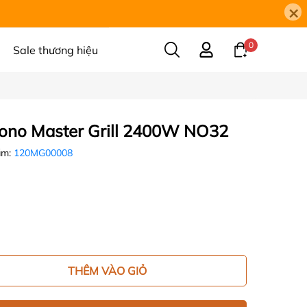
×
0
Sale thương hiệu
no Master Grill 2400W NO32
ẩm:
120MG00008
THÊM VÀO GIỎ