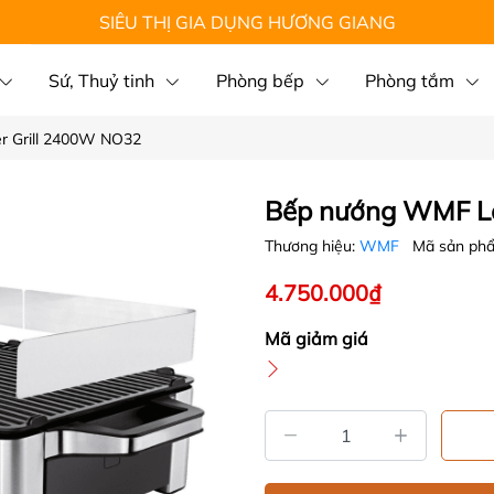
SIÊU THỊ GIA DỤNG HƯƠNG GIANG
Sứ, Thuỷ tinh
Phòng bếp
Phòng tắm
r Grill 2400W NO32
Bếp nướng WMF Lo
Thương hiệu:
WMF
Mã sản ph
4.750.000₫
Mã giảm giá