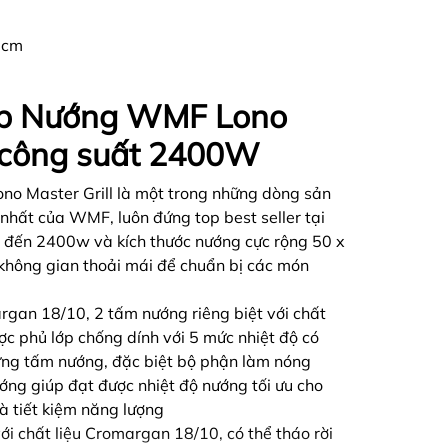
8 cm
ếp Nướng WMF Lono
, công suất 2400W
o Master Grill là một trong những dòng sản
hất của WMF, luôn đứng top best seller tại
n đến 2400w và kích thước nướng cực rộng 50 x
không gian thoải mái để chuẩn bị các món
rgan 18/10, 2 tấm nướng riêng biệt với chất
c phủ lớp chống dính với 5 mức nhiệt độ có
từng tấm nướng, đặc biệt bộ phận làm nóng
ớng giúp đạt được nhiệt độ nướng tối ưu cho
à tiết kiệm năng lượng
ới chất liệu Cromargan 18/10, có thể tháo rời