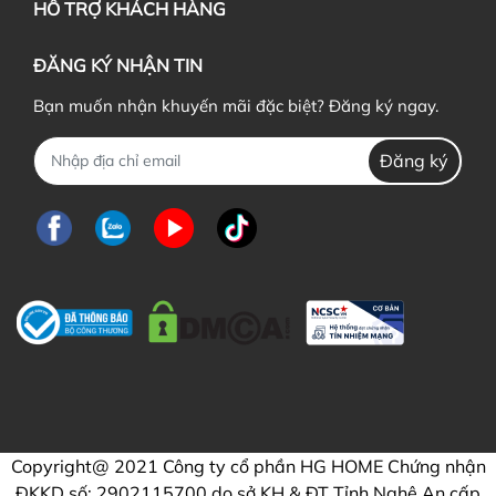
HỖ TRỢ KHÁCH HÀNG
ĐĂNG KÝ NHẬN TIN
Bạn muốn nhận khuyến mãi đặc biệt? Đăng ký ngay.
Đăng ký
Copyright@ 2021 Công ty cổ phần HG HOME Chứng nhận
ĐKKD số: 2902115700 do sở KH & ĐT Tỉnh Nghệ An cấp