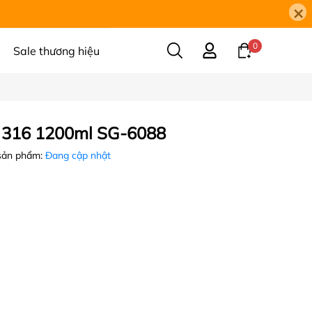
×
0
Sale thương hiệu
ox 316 1200ml SG-6088
sản phẩm:
Đang cập nhật