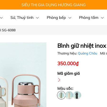
SIÊU THỊ GIA DỤNG HƯƠNG GIANG
Sứ, Thuỷ tinh
Phòng bếp
Phòng tắm
ml SG-6088
Bình giữ nhiệt in
Thương hiệu:
Quảng Châu
Mã 
350.000₫
Mã giảm giá
Màu sắc: