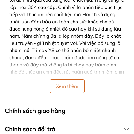
tối ưu hiệu quả của từng loại chất liệu: Trong cùng là
lớp inox 304 cao cấp. Chính vì là phần tiếp xúc trực
tiếp với thức ăn nên chất liệu mà Elmich sử dụng
phải luôn đảm bảo an toàn cho sức khỏe cho dù
được nung nóng ở nhiệt độ cao hay khi sử dụng lâu
năm. Nằm chính giữa là lớp nhôm dày. Đây là chất
liệu truyền - giữ nhiệt tuyệt vời. Với việc bổ sung lõi
nhôm, nồi Trimax XS có thể phân bổ nhiệt nhanh
chóng, đồng đều. Thực phẩm được làm nóng từ cả
thành và đáy mà không lo bị cháy hay bám dính
nhờ đó thức ăn chín đều, rút ngắn quá trình làm chín
thực phẩm và lưu giữ được lượng vi chất tối đa trong
quá trình chế biến. Với nồi Trimax XS, bạn hoàn toàn
Xem thêm
yên tâm nấu nướng đảm bảo chất dinh dưỡng cho
cả gia đình. Lớp ngoài cùng tiếp xúc với mặt bếp là
inox 430 cho hiệu suất bắt từ lên đến 98%, giúp tiết
Chính sách giao hàng
kiệm nhiên liệu tối đa khi nấu. Cũng nhờ có lớp đáy
từ, nồi Trimax XS dùng được trên mọi loại bếp bao
Chính sách đổi trả
gồm bếp từ, bếp hồng ngoại, bếp gas,… Công nghệ