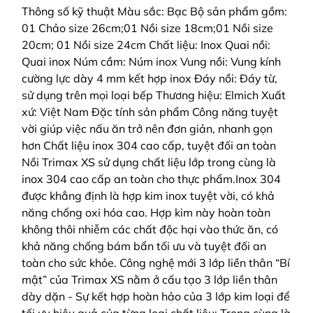
Thông số kỹ thuật Màu sắc: Bạc Bộ sản phẩm gồm:
01 Chảo size 26cm;01 Nồi size 18cm;01 Nồi size
20cm; 01 Nồi size 24cm Chất liệu: Inox Quai nồi:
Quai inox Núm cầm: Núm inox Vung nồi: Vung kính
cường lực dày 4 mm kết hợp inox Đáy nồi: Đáy từ,
sử dụng trên mọi loại bếp Thương hiệu: Elmich Xuất
xứ: Việt Nam Đặc tính sản phẩm Công năng tuyệt
vời giúp việc nấu ăn trở nên đơn giản, nhanh gọn
hơn Chất liệu inox 304 cao cấp, tuyệt đối an toàn
Nồi Trimax XS sử dụng chất liệu lớp trong cùng là
inox 304 cao cấp an toàn cho thực phẩm.Inox 304
được khẳng định là hợp kim inox tuyệt vời, có khả
năng chống oxi hóa cao. Hợp kim này hoàn toàn
không thôi nhiễm các chất độc hại vào thức ăn, có
khả năng chống bám bẩn tối ưu và tuyệt đối an
toàn cho sức khỏe. Công nghệ mới 3 lớp liền thân “Bí
mật” của Trimax XS nằm ở cấu tạo 3 lớp liền thân
dày dặn - Sự kết hợp hoàn hảo của 3 lớp kim loại để