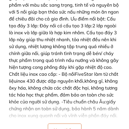
phẩm với màu sắc sang trọng, tinh tế và nguyên bộ
với 5 nồi giúp bạn thỏa sức nấu những món ăn ngon
để chiêu đãi cho cả gia đình. Ưu điểm nổi bật: Cấu
tạo đáy 3 lớp: Đáy nồi có cấu tạo 3 lớp:2 lớp ngoài
là inox và lớp giữa là hợp kim nhôm. Cấu tạo đáy 3
lớp này giúp thu nhiệt nhanh, tỏa nhiệt đều nên khi
sử dụng, nhiệt lượng không tập trung quá nhiều ở
chính giữa nồi, giúp tránh tình trạng dễ bén/ cháy
thực phẩm trong quá trình nấu nướng và không gây
hiện tượng cong phồng đáy khi gặp nhiệt độ cao.
Chất liệu inox cao cấp: - Bộ nồiFiveStar làm từ chất
liệuinox 430 được dập nguyên khối,không gỉ, không
ôxy hóa, không chứa các chất độc hại, không tương
tác hóa học thực phẩm, đảm bảo an toàn cho sức
khỏe của người sử dụng. -Tiêu chuẩn châu Âu:giấy
chứng nhận an toàn sử dụng, bảo hành 5 năm dành
cho inox xung quanh nồi và vĩnh viễn phần đáy nồi.