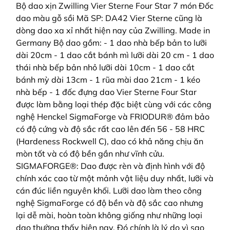
Bộ dao xịn Zwilling Vier Sterne Four Star 7 món Đốc
dao màu gỗ sồi Mã SP: DA42 Vier Sterne cũng là
dòng dao xa xỉ nhất hiện nay của Zwilling. Made in
Germany Bộ dao gồm: - 1 dao nhà bếp bản to lưỡi
dài 20cm - 1 dao cắt bánh mì lưỡi dài 20 cm - 1 dao
thái nhà bếp bản nhỏ lưỡi dài 10cm - 1 dao cắt
bánh mỳ dài 13cm - 1 rũa mài dao 21cm - 1 kéo
nhà bếp - 1 đốc đựng dao Vier Sterne Four Star
được làm bằng loại thép đặc biệt cùng với các công
nghệ Henckel SigmaForge và FRIODUR® đảm bảo
có độ cứng và độ sắc rất cao lên đến 56 - 58 HRC
(Hardeness Rockwell C), dao có khả năng chịu ăn
mòn tốt và có độ bền gần như vĩnh cửu.
SIGMAFORGE®: Dao được rèn và định hình với độ
chính xác cao từ một mảnh vật liệu duy nhất, lưỡi và
cán đúc liền nguyên khối. Lưỡi dao làm theo công
nghệ SigmaForge có độ bền và độ sắc cao nhưng
lại dễ mài, hoàn toàn không giống như những loại
dao thường thấy hiện nay. Đó chính là lý do vì sao