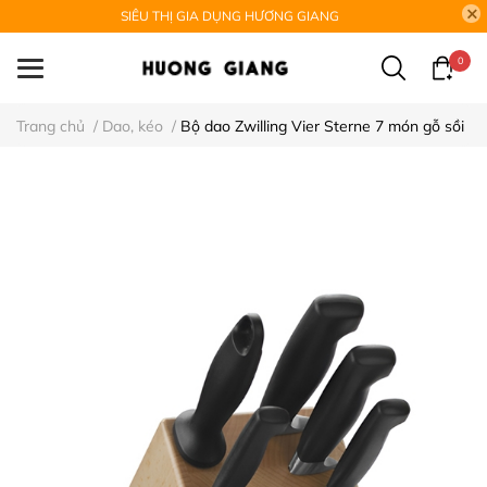
SIÊU THỊ GIA DỤNG HƯƠNG GIANG
0
Trang chủ
/
Dao, kéo
/
Bộ dao Zwilling Vier Sterne 7 món gỗ sồi