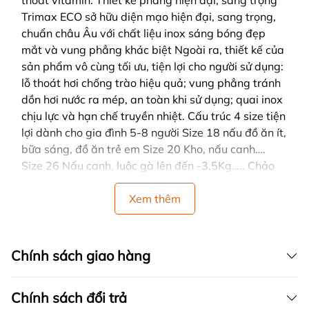
thoát vitamin. Thiết kế phẳng hiện đại, sang trọng
Trimax ECO sở hữu diện mạo hiện đại, sang trọng,
chuẩn châu Âu với chất liệu inox sáng bóng đẹp
mắt và vung phẳng khác biệt Ngoài ra, thiết kế của
sản phẩm vô cùng tối ưu, tiện lợi cho người sử dụng:
lỗ thoát hơi chống trào hiệu quả; vung phẳng tránh
dồn hơi nước ra mép, an toàn khi sử dụng; quai inox
chịu lực và hạn chế truyền nhiệt. Cấu trúc 4 size tiện
lợi dành cho gia đình 5-8 người Size 18 nấu đồ ăn ít,
bữa sáng, đồ ăn trẻ em Size 20 Kho, nấu canh….
Size 26 Nấu canh, luộc gà lên đến -3.5Kg….. Chảo
chống dính 26cm giúp chiên, rán, xào nấu dễ dàng.
Xem thêm
Chính sách giao hàng
Chính sách đổi trả