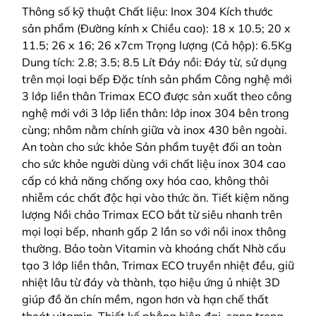
Thông số kỹ thuật Chất liệu: Inox 304 Kích thước
sản phẩm (Đường kính x Chiều cao): 18 x 10.5; 20 x
11.5; 26 x 16; 26 x7cm Trọng lượng (Cả hộp): 6.5Kg
Dung tích: 2.8; 3.5; 8.5 Lít Đáy nồi: Đáy từ, sử dụng
trên mọi loại bếp Đặc tính sản phẩm Công nghệ mới
3 lớp liền thân Trimax ECO được sản xuất theo công
nghệ mới với 3 lớp liền thân: lớp inox 304 bên trong
cùng; nhôm nằm chính giữa và inox 430 bên ngoài.
An toàn cho sức khỏe Sản phẩm tuyệt đối an toàn
cho sức khỏe người dùng với chất liệu inox 304 cao
cấp có khả năng chống oxy hóa cao, không thôi
nhiễm các chất độc hại vào thức ăn. Tiết kiệm năng
lượng Nồi chảo Trimax ECO bắt từ siêu nhanh trên
mọi loại bếp, nhanh gấp 2 lần so với nồi inox thông
thường. Bảo toàn Vitamin và khoáng chất Nhờ cấu
tạo 3 lớp liền thân, Trimax ECO truyền nhiệt đều, giữ
nhiệt lâu từ đáy và thành, tạo hiệu ứng ủ nhiệt 3D
giúp đồ ăn chín mềm, ngon hơn và hạn chế thất