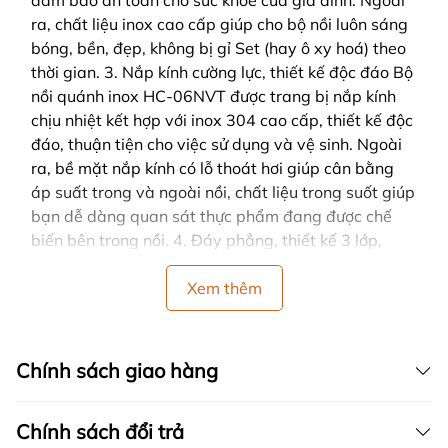
đảm bảo an toàn cho sức khoẻ của gia đình. Ngoài
ra, chất liệu inox cao cấp giúp cho bộ nồi luôn sáng
bóng, bền, đẹp, không bị gỉ Set (hay ô xy hoá) theo
thời gian. 3. Nắp kính cường lực, thiết kế độc đáo Bộ
nồi quánh inox HC-06NVT được trang bị nắp kính
chịu nhiệt kết hợp với inox 304 cao cấp, thiết kế độc
đáo, thuận tiện cho việc sử dụng và vệ sinh. Ngoài
ra, bề mặt nắp kính có lỗ thoát hơi giúp cân bằng
áp suất trong và ngoài nồi, chất liệu trong suốt giúp
bạn dễ dàng quan sát thực phẩm đang được chế
biến bên trong nồi. 4. Đáy phẳng, thiết kế 3 lớp,
dùng được tất cả các loại bếp Đáy nồi có cấu tạo 3
lớp: – Lớp inox 430 bên ngoài giúp hấp thu nhiệt từ
Xem thêm
bếp gas bếp hồng ngoại hoặc năng lượng trực tiếp
từ bếp từ – Lớp nhôm ở giữa dẫn nhiệt rất tốt, giúp
phân tán nhiệt đều khắp đáy nồi – Lớp inox 304
Chính sách giao hàng
trong cùng tiếp xúc trực tiếp với thức ăn, giúp đảm
bảo an toàn cho sức khoẻ người sử dụng Nhờ cấu
Chính sách đổi trả
tạo 3 đáy tiêu chuẩn, bộ 3 nồi inox Richard HC06-