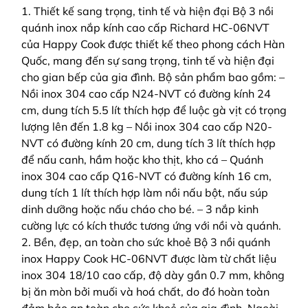
1. Thiết kế sang trọng, tinh tế và hiện đại Bộ 3 nồi
quánh inox nắp kính cao cấp Richard HC-06NVT
của Happy Cook được thiết kế theo phong cách Hàn
Quốc, mang đến sự sang trọng, tinh tế và hiện đại
cho gian bếp của gia đình. Bộ sản phẩm bao gồm: –
Nồi inox 304 cao cấp N24-NVT có đường kính 24
cm, dung tích 5.5 lít thích hợp để luộc gà vịt có trọng
lượng lên đến 1.8 kg – Nồi inox 304 cao cấp N20-
NVT có đường kính 20 cm, dung tích 3 lít thích hợp
để nấu canh, hầm hoặc kho thịt, kho cá – Quánh
inox 304 cao cấp Q16-NVT có đường kính 16 cm,
dung tích 1 lít thích hợp làm nồi nấu bột, nấu súp
dinh dưỡng hoặc nấu cháo cho bé. – 3 nắp kinh
cường lực có kích thước tương ứng với nồi và quánh.
2. Bền, đẹp, an toàn cho sức khoẻ Bộ 3 nồi quánh
inox Happy Cook HC-06NVT được làm từ chất liệu
inox 304 18/10 cao cấp, độ dày gần 0.7 mm, không
bị ăn mòn bởi muối và hoá chất, do đó hoàn toàn