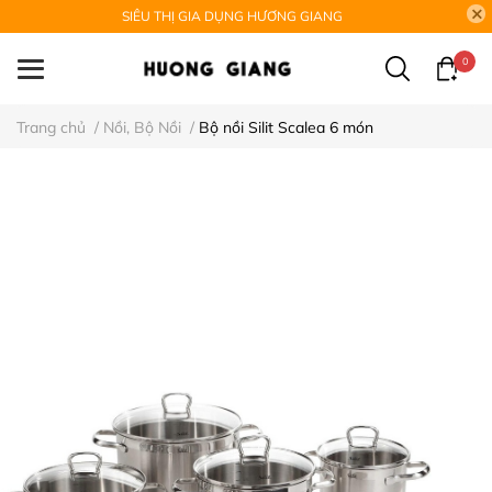
SIÊU THỊ GIA DỤNG HƯƠNG GIANG
0
Trang chủ
/
Nồi, Bộ Nồi
/
Bộ nồi Silit Scalea 6 món