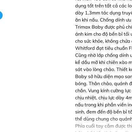
dụng tốt trên tất cả các l
dày 1,3mm tác dụng truyền
ăn khi nấu. Chống dính ư
Trimax Baby được phủ ch
ánh kim cho độ bền bỉ tối 
cho sức khỏe, không chứa
Whitford đạt tiêu chuẩn F
Cũng nhờ lớp chống dính ư
kể dầu mỡ khi chiên xào 
sát vào lòng chảo. Thiết 
Baby sở hữu diện mạo sang
bóng. Thân chảo, quánh đư
chắn. Vung kính cường lực
chịu nhiệt, chịu lực dày 
nấu trong khi phần viền i
sinh, đem đến độ bền bỉ t
thể dùng chung cho quánh
Phía cuối tay cầm được th