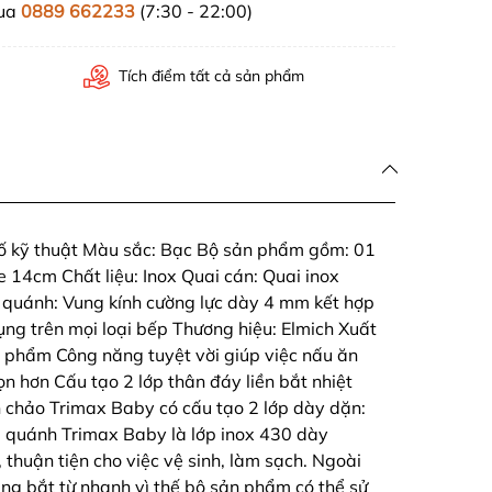
mua
0889 662233
(7:30 - 22:00)
Tích điểm tất cả sản phẩm
 kỹ thuật Màu sắc: Bạc Bộ sản phẩm gồm: 01
 14cm Chất liệu: Inox Quai cán: Quai inox
quánh: Vung kính cường lực dày 4 mm kết hợp
dụng trên mọi loại bếp Thương hiệu: Elmich Xuất
n phẩm Công năng tuyệt vời giúp việc nấu ăn
ọn hơn Cấu tạo 2 lớp thân đáy liền bắt nhiệt
n chảo Trimax Baby có cấu tạo 2 lớp dày dặn:
, quánh Trimax Baby là lớp inox 430 dày
huận tiện cho việc vệ sinh, làm sạch. Ngoài
ăng bắt từ nhanh vì thế bộ sản phẩm có thể sử