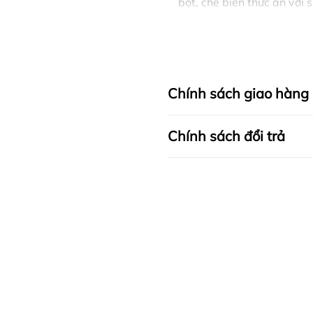
bột, chế biến thức ăn với 
nhanh cho bữa sáng. Chiê
tiện lợi. Size chảo nhỏ gi
Chính sách giao hàng
Chính sách đổi trả