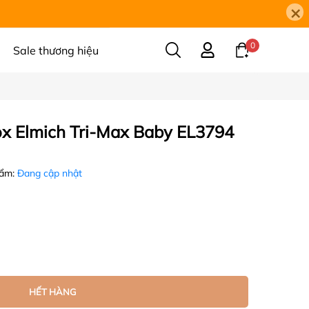
×
0
Sale thương hiệu
ox Elmich Tri-Max Baby EL3794
hẩm:
Đang cập nhật
HẾT HÀNG