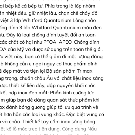
oại bếp kể cả bếp từ. Phía trong là lớp nhôm
 nhiệt đều, giữ nhiệt lâu, chạn chế cháy đồ
u việt 3 lớp Whitford Quantanium Lòng chảo
ống dính 3 lớp Whitford Quantanium màu đen
ưu. Đây là loại chống dính tuyệt đối an toàn
 các chất có hại như PFOA, APEO. Chống dính
DA của Mỹ và được sử dụng trên toàn thế giới.
u việt này, bạn có thể giảm đi một lượng đáng
mà không cần e ngại nguy cơ thực phẩm dính
kế đẹp mắt và tiện lợi Bộ sản phẩm Trimax
 trọng, chuẩn châu Âu với chất liệu inox sáng
ợc thiết kế liền đáy, dập nguyên khối chắc
 kết hợp inox đẹp mắt: Phần kính cường lực
4mm giúp bạn dễ dàng quan sát thực phẩm khi
nox đánh bóng gương giúp tối ưu quá trình vệ
ốt hơn hẳn các loại vung khác. Đặc biệt vung có
 và chảo. Thiết kế tay cầm inox sáng bóng.
iết kế lỗ móc treo tiện dụng. Công dụng Nấu