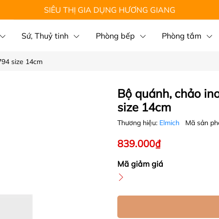
SIÊU THỊ GIA DỤNG HƯƠNG GIANG
Sứ, Thuỷ tinh
Phòng bếp
Phòng tắm
794 size 14cm
Bộ quánh, chảo in
size 14cm
Thương hiệu:
Elmich
Mã sản p
839.000₫
Mã giảm giá