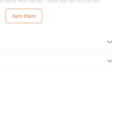
số lượng nhỏ cho bé. Thích hợp để nấu đồ ăn
n ngập dầu hoặc ốp 1-2 quả trứng vô cùng
úp tiết kiệm điện, hạn chế dầu mỡ khi nấu.
Xem thêm