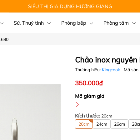
SIÊU THỊ GIA DỤNG HƯƠNG GIANG
Sứ, Thuỷ tinh
Phòng bếp
Phòng tắm
1680
Chảo inox nguyên 
Thương hiệu:
Kingcook
Mã sản
350.000₫
Mã giảm giá
Kích thước:
20cm
20cm
24cm
26cm
28