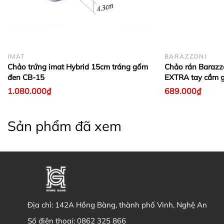
IMAT
BARAZZONI
Chảo trứng imat Hybrid 15cm tráng gốm
Chảo rán Baraz
đen CB-15
EXTRA tay cầm g
1.080.000₫
689.000₫
Sản phẩm đã xem
Địa chỉ:
142A Hồng Bàng, thành phố Vinh, Nghệ An
Số điện thoại:
0862 325 866