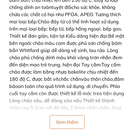
bám bẩn, chịu nhiệt lên đến 250 độ C. Đây là loại
chống dính an toàntuyệt đốicho sức khỏe, không
chứa các chất có hại như PFOA, APEO. Tương thích
mọi loại bếp:Chảo đáy từ có thể linh hoạt sử dụng
trên mọi loại bếp: bếp từ, bếp hồng ngoại, bếp gas.
Thiết kế đơn giản, tiện lợi Kiểu dáng hiện đại:Bề mặt
bên ngoài chảo màu cam được phủ sơn chống bám
bẩn Whitford giúp dễ dàng vệ sinh, lau rửa. Lòng
chảo phủ chống dính màu khói vàng trơn nhẵn đem
đến diện mạo trẻ trung, hiện đại Tay cầm:Tay cầm
chảo được làm bằng nhựa bakelite chịu nhiệt đến
180 độ C, được bắt vítchắc chắnvào thân chảo,đảm
bảoan toàn cho quá trình sử dụng, di chuyển. Phía
cuối tay cầm còn được thiết kế lỗ móc treo tiện dụng
Lòng chảo sâu, dễ dàng xào nấu Thiết kế thành
chảo cao 5.3cm với độ dày 2.4mm chắn chắn, lòng
chảo sâuthích hợp với nhiều món ăn: nấu, xào, rán,…
đồng thờihạn chế dầu mỡ bắn ra ngoài,đảm bảoan
Xem thêm
toàn trong quá trình nấu nướng, giúp cho gian bếp