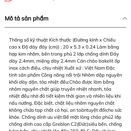
Mô tả sản phẩm
Thông số kỹ thuật Kích thước (Đường kính x Chiều
cao x Độ dày đáy (cm)) : 20 x 5.3 x 0.24 Làm bằng
hợp kim nhôm, bên trong phủ 2 lớp chống dính Đáy
dày 2.4mm, miệng dày 2.4mm Cán chảo bakelit ốp
inox cách điệu, chịu nhiệt Xuất xứ : Việt Nam Đặc
tính sản phẩm Công năng nổi trội Nhôm dập nguyên
khối dày dặn, tỏa nhiệt đều:Chảo được làm bằng
nhôm nguyên chất giúp truyền nhiệt nhanh, tỏa
nhiệt đều nhờ đó tiết kiệm thời gian và nhiên liệu khi
nấu nướng. Đặc biệt, chất liệu nhôm nguyên chất
không chứa tạp chất có hại, an toàntuyệt đốicho sức
khỏe. Chống dính ưu việt:Bề mặt lòng chảo phủ2 lớp
chống dính cao cấp Greblon C2(Đức)siêu bền, chống