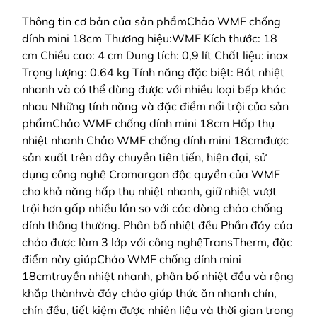
Thông tin cơ bản của sản phẩmChảo WMF chống
dính mini 18cm Thương hiệu:WMF Kích thước: 18
cm Chiều cao: 4 cm Dung tích: 0,9 lít Chất liệu: inox
Trọng lượng: 0.64 kg Tính năng đặc biệt: Bắt nhiệt
nhanh và có thể dùng được với nhiều loại bếp khác
nhau Những tính năng và đặc điểm nổi trội của sản
phẩmChảo WMF chống dính mini 18cm Hấp thụ
nhiệt nhanh Chảo WMF chống dính mini 18cmđược
sản xuất trên dây chuyền tiên tiến, hiện đại, sử
dụng công nghệ Cromargan độc quyền của WMF
cho khả năng hấp thụ nhiệt nhanh, giữ nhiệt vượt
trội hơn gấp nhiều lần so với các dòng chảo chống
dính thông thường. Phân bố nhiệt đều Phần đáy của
chảo được làm 3 lớp với công nghệTransTherm, đặc
điểm này giúpChảo WMF chống dính mini
18cmtruyền nhiệt nhanh, phân bố nhiệt đều và rộng
khắp thànhvà đáy chảo giúp thức ăn nhanh chín,
chín đều, tiết kiệm được nhiên liệu và thời gian trong