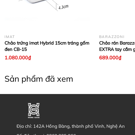
đảo nấu bằng gỗ để tránh trầy xước chảo - Khi chảo
đang ở nhiệt độ cao không nên nêm gia vị mặn - Vệ
sinh chảo sạch sẽ bằng dẻ mềm sau mỗi lần sử
dụng - Bảo quản chảo nơi khô ráo và thoáng mát.
IMAT
BARAZZONI
Chảo trứng imat Hybrid 15cm tráng gốm
Chảo rán Baraz
đen CB-15
EXTRA tay cầm g
1.080.000₫
689.000₫
Sản phẩm đã xem
Địa chỉ:
142A Hồng Bàng, thành phố Vinh, Nghệ An