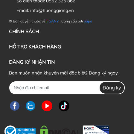
Số điện thoại:
0862 325 866
Email:
info@huonggiang.vn
© Bản quyền thuộc về
EGANY
| Cung cấp bởi
Sapo
CHÍNH SÁCH
HỖ TRỢ KHÁCH HÀNG
ĐĂNG KÝ NHẬN TIN
Bạn muốn nhận khuyến mãi đặc biệt? Đăng ký ngay.
Đăng ký