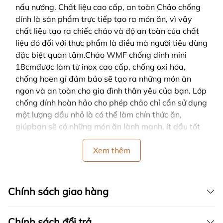
nấu nướng. Chất liệu cao cấp, an toàn Chảo chống
dính là sản phẩm trực tiếp tạo ra món ăn, vì vậy
chất liệu tạo ra chiếc chảo và độ an toàn của chất
liệu đó đối với thực phẩm là điều mà người tiêu dùng
đặc biệt quan tâm.Chảo WMF chống dính mini
18cmđược làm từ inox cao cấp, chống oxi hóa,
chống hoen gỉ đảm bảo sẽ tạo ra những món ăn
ngon và an toàn cho gia đình thân yêu của bạn. Lớp
chống dính hoàn hảo cho phép chảo chỉ cần sử dụng
một lượng dầu nhỏ là có thể làm chín thức ăn,
giúpbạn sẽ có những món ăn lành mạnh, ít dầu tốt
cho sức khỏe. Tay cầm tiện dụng Tay cầm được thiết
kế dài, vừa tay,rất chắc chắn, đồng thờicách
Xem thêm
nhiệttốt do có sử dụng công nghệCool – Technology.
Với tay cầm của chảo, chị em có thể dễ dàng và
thoải mái khi bưng bê, di chuyển trong quá trình nấu
Chính sách giao hàng
ăn mà khong cần lo lắng gì nhé. Dễ dàng vệ sinh
Chảo WMF chống dính mini 18cmđược thiết kế với
Chính sách đổi trả
chất liệu inox trơn bóng, khó bám bẩn vì vậy