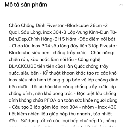
Mô tả sản phẩm
Chảo Chống Dính Fivestar -Blackcube 26cm -2
Quai, Sâu Lòng, inox 304-3 Lớp-Vung Kính-Đun Từ-
Bền,Đẹp,Chính Hãng-BH 5 Năm -Đặc điểm nổi bật
- Chảo lẩu Inox 304 sâu lòng đáy liền 3 lớp Fivestar
Blackcube siêu bền , chống trầy xước - Chức năng:
chiên rán, xào hoặc làm nồi lẩu - Công nghệ
BLACKCUBE tiên tiến của Hàn Quốc chống trầy
xước, siêu bền - KỸ thuật khoan khắc tạo ra các khối
inox siêu nhỏ hình tổ ong giúp bảo vệ lớp chống dính
bên dưới - Tối ưu hóa khả năng chống trầy xước lớp
chống dính , nên khó bong tróc - Đặc biệt lớp chống
dính không chứa PFOA an toàn sức khỏe người dùng
- Cấu tạo 3 lớp gồm lớp inox 304 - nhôm - inox 430
tiết kiệm nhiên liệu giúp hấp thu nhanh , tỏa nhiệt
đều - Sử dụng tất cả các loại bếp như bếp từ , hồng