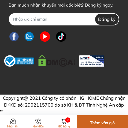
Bạn muốn nhận khuyến mãi đặc biệt? Đăng ký ngay.
Đăng ký
Copyright@ 2021 Công ty cổ phần HG HOME Chứng nhận
ĐKKD số: 2902115700 do sở KH & ĐT Tỉnh Nghệ An cấp
"
"
0
Thêm vào giỏ
Nhắn tin
Gọi điện
Giỏ hàng