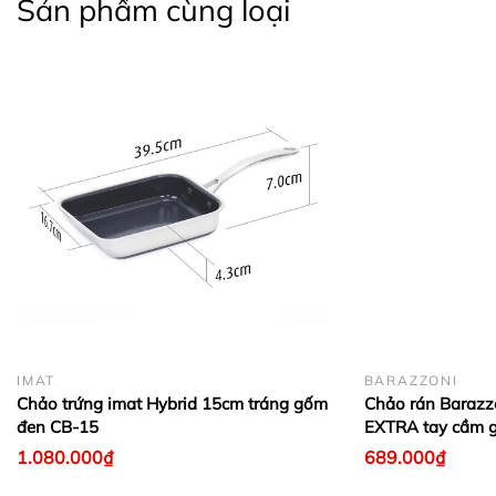
Sản phẩm cùng loại
IMAT
BARAZZONI
Chảo trứng imat Hybrid 15cm tráng gốm
Chảo rán Baraz
đen CB-15
EXTRA tay cầm g
1.080.000₫
689.000₫