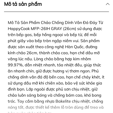
Mô tả sản phẩm
Mô Tả Sản Phẩm Chảo Chống Dính Vân Đá Đáy Từ
HappyCook MFP-26IH GRAY (26cm) sử dụng được
trên bếp gas, bếp hồng ngoại và bếp từ, để mỗi
phút giây vào bếp tràn ngập niềm vui. Sản phẩm
được sản xuất theo công nghệ Hàn Quốc, đường
kính chảo 26cm, thành chảo cao, hạn chế dầu mỡ
văng lúc nấu. Lòng chảo bằng hợp kim nhôm
99.97%, dẫn nhiệt nhanh, tỏa nhiệt đều, giúp thức
ăn nhanh chín, giữ được hương vị thơm ngon. Phủ
chống dính vân đá độ bền cao, hạn chế cháy khét, ít
sử dụng dầu mỡ khi chiên xào, bảo vệ sức khỏe gia
đình bạn. Lớp ngoài được phủ sơn chịu nhiệt, giữ
chảo luôn sáng bóng và chống bám cao, khó bong
tróc. Tay cầm bằng nhựa Bakelite chịu nhiệt, chống
nóng tốt, được thiết kế thêm lỗ tròn dùng để treo và