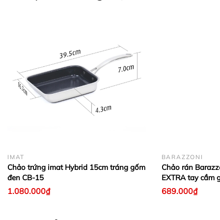
IMAT
BARAZZONI
Chảo trứng imat Hybrid 15cm tráng gốm
Chảo rán Baraz
đen CB-15
EXTRA tay cầm g
1.080.000₫
689.000₫