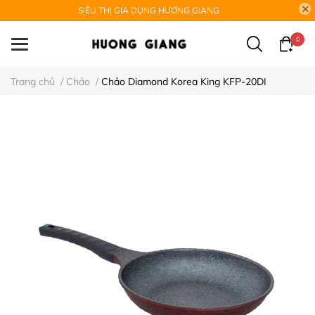
SIÊU THỊ GIA DỤNG HƯƠNG GIANG
0
Trang chủ
/
Chảo
/
Chảo Diamond Korea King KFP-20DI