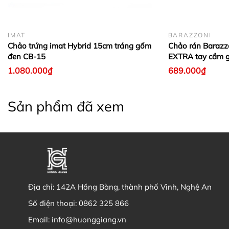
IMAT
BARAZZONI
Chảo trứng imat Hybrid 15cm tráng gốm
Chảo rán Baraz
đen CB-15
EXTRA tay cầm g
1.080.000₫
689.000₫
Sản phẩm đã xem
Địa chỉ:
142A Hồng Bàng, thành phố Vinh, Nghệ An
Số điện thoại:
0862 325 866
Email:
info@huonggiang.vn