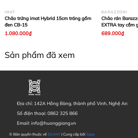
IMAT
BARAZZONI
Chảo trứng imat Hybrid 15cm tráng gốm
Chảo rán Baraz
đen CB-15
EXTRA tay cầm g
1.080.000₫
689.000₫
Sản phẩm đã xem
Địa chỉ:
142A Hồng Bàng, thành phố Vinh, Nghệ An
Số điện thoại:
0862 325 866
Email:
info@huonggiang.vn
© Bản quyền thuộc về
EGANY
| Cung cấp bởi
Sapo