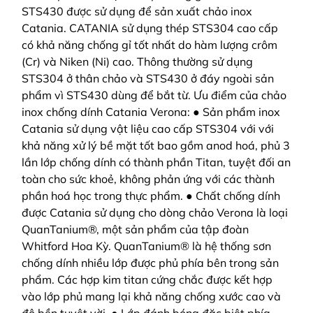
STS430 được sử dụng để sản xuất chảo inox
Catania. CATANIA sử dụng thép STS304 cao cấp
có khả năng chống gỉ tốt nhất do hàm lượng crôm
(Cr) và Niken (Ni) cao. Thông thường sử dụng
STS304 ở thân chảo và STS430 ở đáy ngoài sản
phẩm vì STS430 dùng để bắt từ. Ưu điểm của chảo
inox chống dính Catania Verona: ● Sản phẩm inox
Catania sử dụng vật liệu cao cấp STS304 với với
khả năng xử lý bề mặt tốt bao gồm anod hoá, phủ 3
lần lớp chống dính có thành phần Titan, tuyệt đối an
toàn cho sức khoẻ, không phản ứng với các thành
phần hoá học trong thực phẩm. ● Chất chống dính
được Catania sử dụng cho dòng chảo Verona là loại
QuanTanium®, một sản phẩm của tập đoàn
Whitford Hoa Kỳ. QuanTanium® là hệ thống sơn
chống dính nhiều lớp được phủ phía bên trong sản
phẩm. Các hợp kim titan cứng chắc được kết hợp
vào lớp phủ mang lại khả năng chống xước cao và