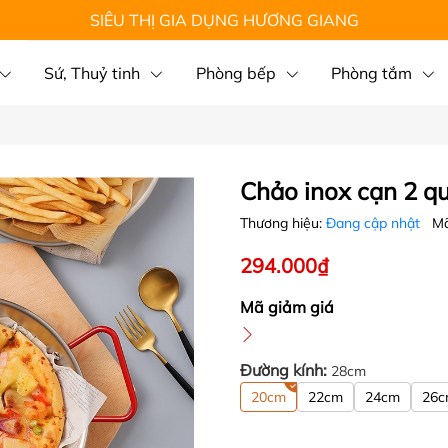
SIÊU THỊ GIA DỤNG HƯƠNG GIANG
Sứ, Thuỷ tinh
Phòng bếp
Phòng tắm
Chảo inox cạn 2 qu
Thương hiệu:
Đang cập nhật
Mã
294.000₫
Mã giảm giá
Đường kính:
28cm
20cm
22cm
24cm
26