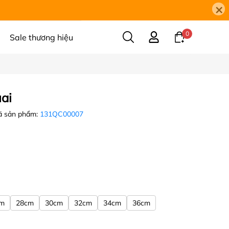
×
0
Sale thương hiệu
ai
 sản phẩm:
131QC00007
cm
28cm
30cm
32cm
34cm
36cm