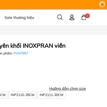
×
0
Sale thương hiệu
uyên khối INOXPRAN viền
ản phẩm:
PVN7957
Hướng dẫn chọn size
6CM
INP2110-28CM
INP2111-30CM