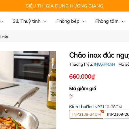
SIÊU THỊ GIA DỤNG HƯƠNG GIANG
Sứ, Thuỷ tinh
Phòng bếp
Phòng tắm
 viền
Chảo inox đúc ng
Thương hiệu:
INOXPRAN
Mã s
660.000₫
Mã giảm giá
Kích thước:
INP2110-28CM
INP2108-24CM
INP2109-2