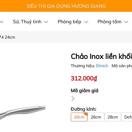
SIÊU THỊ GIA DỤNG HƯƠNG GIANG
Sứ, Thuỷ tinh
Phòng bếp
Phòng tắm
274 24cm
Chảo Inox liền kh
Thương hiệu:
Elmich
Mã sản p
312.000₫
Mã giảm giá
Đường kính:
20cm
26cm
28cm
Defa