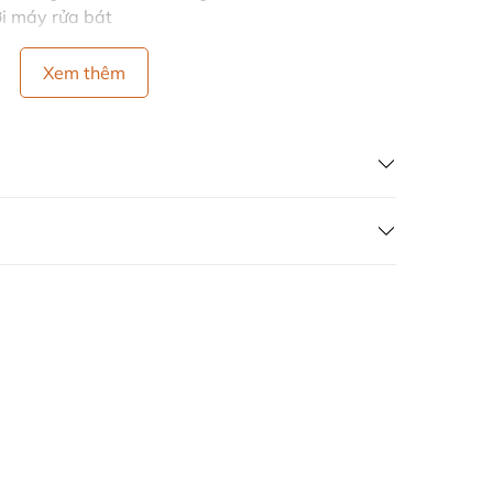
ới máy rửa bát
Xem thêm