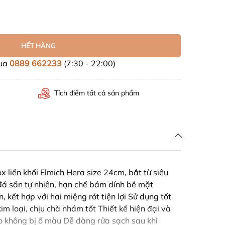
HẾT HÀNG
mua
0889 662233
(7:30 - 22:00)
Tích điểm tất cả sản phẩm
x liền khối Elmich Hera size 24cm, bắt từ siêu
đá sần tự nhiên, hạn chế bám dính bề mặt
kết hợp với hai miệng rót tiện lợi Sử dụng tốt
m loại, chịu chà nhám tốt Thiết kế hiện đại và
o không bị ố màu Dễ dàng rửa sạch sau khi