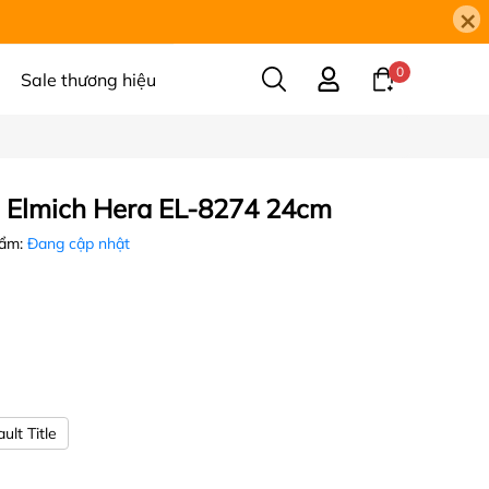
×
0
Sale thương hiệu
ối Elmich Hera EL-8274 24cm
hẩm:
Đang cập nhật
ult Title