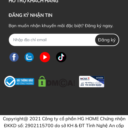
HỖ TRỢ KHÁCH HÀNG
ĐĂNG KÝ NHẬN TIN
Bạn muốn nhận khuyến mãi đặc biệt? Đăng ký ngay.
Đăng ký
Copyright@ 2021 Công ty cổ phần HG HOME Chứng nhận
ĐKKD số: 2902115700 do sở KH & ĐT Tỉnh Nghệ An cấp