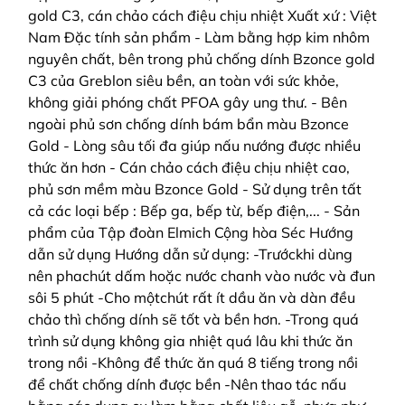
gold C3, cán chảo cách điệu chịu nhiệt Xuất xứ : Việt
Nam Đặc tính sản phẩm - Làm bằng hợp kim nhôm
nguyên chất, bên trong phủ chống dính Bzonce gold
C3 của Greblon siêu bền, an toàn với sức khỏe,
không giải phóng chất PFOA gây ung thư. - Bên
ngoài phủ sơn chống dính bám bẩn màu Bzonce
Gold - Lòng sâu tối đa giúp nấu nướng được nhiều
thức ăn hơn - Cán chảo cách điệu chịu nhiệt cao,
phủ sơn mềm màu Bzonce Gold - Sử dụng trên tất
cả các loại bếp : Bếp ga, bếp từ, bếp điện,... - Sản
phẩm của Tập đoàn Elmich Cộng hòa Séc Hướng
dẫn sử dụng Hướng dẫn sử dụng: -Trướckhi dùng
nên phachút dấm hoặc nước chanh vào nước và đun
sôi 5 phút -Cho mộtchút rất ít dầu ăn và dàn đều
chảo thì chống dính sẽ tốt và bền hơn. -Trong quá
trình sử dụng không gia nhiệt quá lâu khi thức ăn
trong nồi -Không để thức ăn quá 8 tiếng trong nồi
để chất chống dính được bền -Nên thao tác nấu