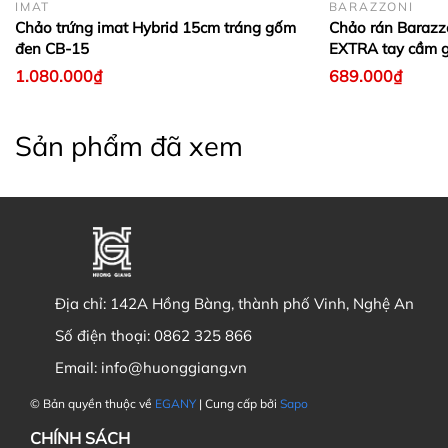
IMAT
BARAZZONI
Chảo trứng imat Hybrid 15cm tráng gốm
Chảo rán Baraz
đen CB-15
EXTRA tay cầm g
1.080.000₫
689.000₫
Sản phẩm đã xem
Địa chỉ:
142A Hồng Bàng, thành phố Vinh, Nghệ An
Số điện thoại:
0862 325 866
Email:
info@huonggiang.vn
© Bản quyền thuộc về
EGANY
| Cung cấp bởi
Sapo
CHÍNH SÁCH