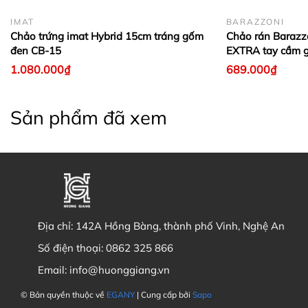
IMAT
BARAZZONI
Chảo trứng imat Hybrid 15cm tráng gốm
Chảo rán Baraz
đen CB-15
EXTRA tay cầm g
1.080.000₫
689.000₫
Sản phẩm đã xem
Địa chỉ:
142A Hồng Bàng, thành phố Vinh, Nghệ An
Số điện thoại:
0862 325 866
Email:
info@huonggiang.vn
© Bản quyền thuộc về
EGANY
| Cung cấp bởi
Sapo