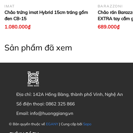
IMAT
BARAZZONI
Chảo trứng imat Hybrid 15cm tráng gốm
Chảo rán Baraz
đen CB-15
EXTRA tay cầm g
1.080.000₫
689.000₫
Sản phẩm đã xem
Địa chỉ:
142A Hồng Bàng, thành phố Vinh, Nghệ An
Số điện thoại:
0862 325 866
Email:
info@huonggiang.vn
© Bản quyền thuộc về
EGANY
| Cung cấp bởi
Sapo