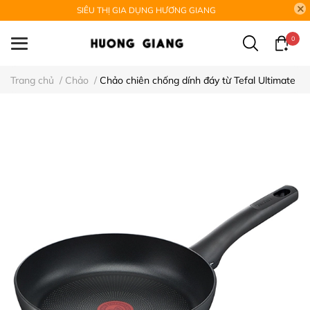
SIÊU THỊ GIA DỤNG HƯƠNG GIANG
0
Trang chủ
/
Chảo
/
Chảo chiên chống dính đáy từ Tefal Ultimate